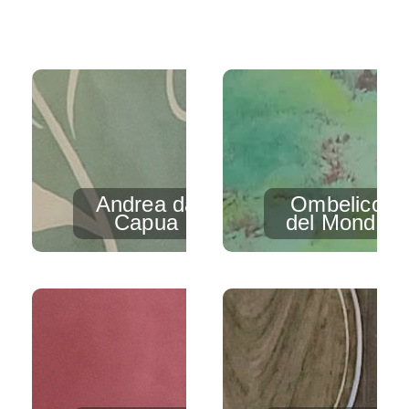
Andrea da
Ombelico
Capua
del Mondo