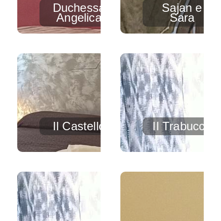
Duchessa
Sajan e
Angelica
Sara
Il Castello
Il Trabucco