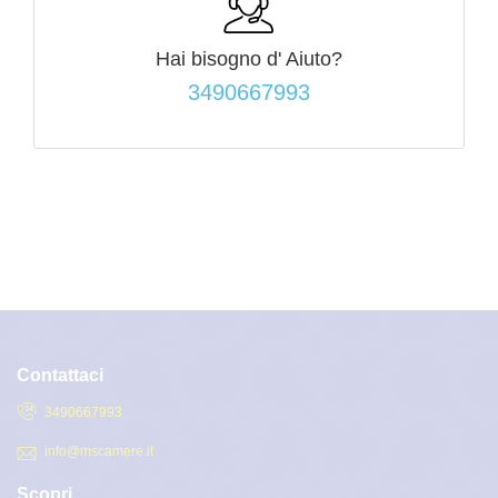
Hai bisogno d'
Aiuto?
3490667993
Contattaci
3490667993
info@mscamere.it
Scopri