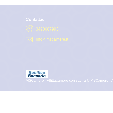
Contattaci
3490667993
info@mscamere.it
MSCamere - Affittacamere con sauna
© MSCamere - A