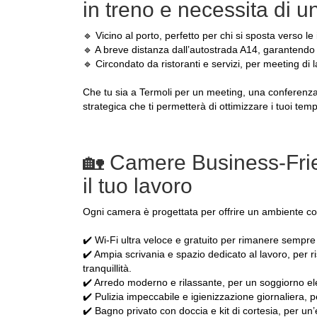
in treno e necessita di u
🔹 Vicino al porto, perfetto per chi si sposta verso le
🔹 A breve distanza dall’autostrada A14, garantendo f
🔹 Circondato da ristoranti e servizi, per meeting di
Che tu sia a Termoli per un meeting, una conferenza o
strategica che ti permetterà di ottimizzare i tuoi temp
🏡 Camere Business-Frien
il tuo lavoro
Ogni camera è progettata per offrire un ambiente com
✔️ Wi-Fi ultra veloce e gratuito per rimanere sempr
✔️ Ampia scrivania e spazio dedicato al lavoro, per 
tranquillità.
✔️ Arredo moderno e rilassante, per un soggiorno el
✔️ Pulizia impeccabile e igienizzazione giornaliera, 
✔️ Bagno privato con doccia e kit di cortesia, per un