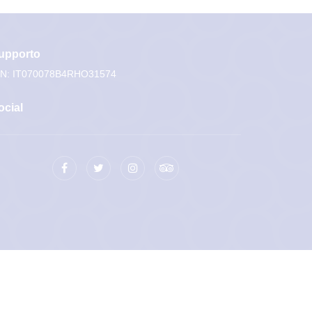
upporto
IN: IT070078B4RHO31574
ocial